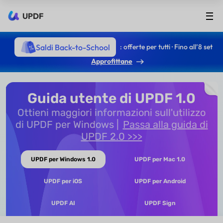
UPDF
Saldi Back-to-School
: offerte per tutti · Fino all’8 set
Approfittane
Guida utente di UPDF 1.0
Ottieni maggiori informazioni sull'utilizzo
di UPDF per Windows
Passa alla guida di
UPDF 2.0 >>>
UPDF per Windows 1.0
UPDF per Mac 1.0
UPDF per iOS
UPDF per Android
UPDF AI
UPDF Sign