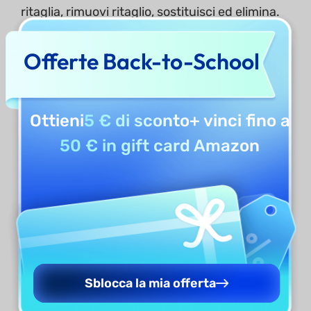
ritaglia, rimuovi ritaglio, sostituisci ed elimina.
Offerte Back-to-School
Ottieni
5 € di sconto
+ vinci fino a
50 € in gift card Amazon
2. Aggiungere un’immagine
Sblocca la mia offerta
Aggiungere immagini a un PDF utilizzando