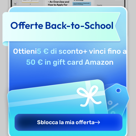
Offerte Back-to-School
Ottieni
5 € di sconto
+ vinci fino a
Infine, premi su "
Salva
" per applicare la
50 € in gift card Amazon
filigrana.
Modifica Filigrana
Quando ti trovi nella sezione "Filigrana" puoi
trovare la filigrana che hai creato nella colonna
Sblocca la mia offerta
di destra. Naviga fino alla filigrana e seleziona il
bottone "Modifica Filigrana" che apparirà su di