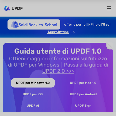
UPDF
Saldi Back-to-School
: offerte per tutti · Fino all’8 set
Approfittane
Guida utente di UPDF 1.0
Ottieni maggiori informazioni sull'utilizzo
di UPDF per Windows
Passa alla guida di
UPDF 2.0 >>>
UPDF per Windows 1.0
UPDF per Mac 1.0
UPDF per iOS
UPDF per Android
UPDF AI
UPDF Sign