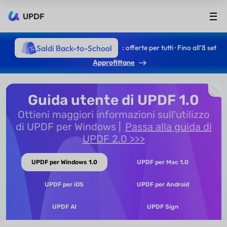
UPDF
Saldi Back-to-School
: offerte per tutti · Fino all’8 set
Approfittane
Guida utente di UPDF 1.0
Ottieni maggiori informazioni sull'utilizzo
di UPDF per Windows
Passa alla guida di
UPDF 2.0 >>>
UPDF per Windows 1.0
UPDF per Mac 1.0
UPDF per iOS
UPDF per Android
UPDF AI
UPDF Sign