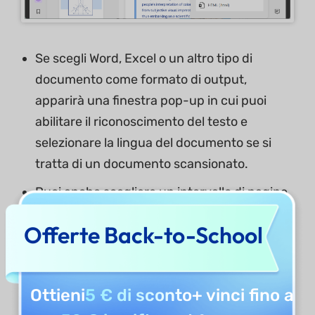
Se scegli Word, Excel o un altro tipo di
documento come formato di output,
apparirà una finestra pop-up in cui puoi
abilitare il riconoscimento del testo e
selezionare la lingua del documento se si
tratta di un documento scansionato.
Puoi anche scegliere un intervallo di pagine
personalizzato da convertire in un altro
Offerte Back-to-School
formato di file. Nelle impostazioni di layout,
puoi selezionare opzioni come testo
continuo, mantenere il layout della pagina o
Ottieni
5 € di sconto
+ vinci fino a
estrarre la ricostruzione.