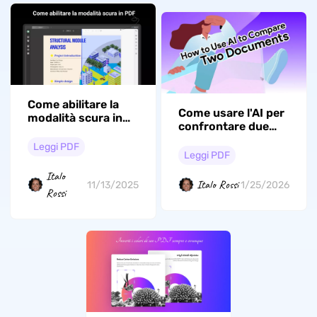
Come abilitare la
Come usare l'AI per
modalità scura in
confrontare due
PDF? Una guida
documenti? (Guida
completa
Leggi PDF
dettagliata con
Leggi PDF
immagini)
Italo
Italo Rossi
11/13/2025
1/25/2026
Rossi