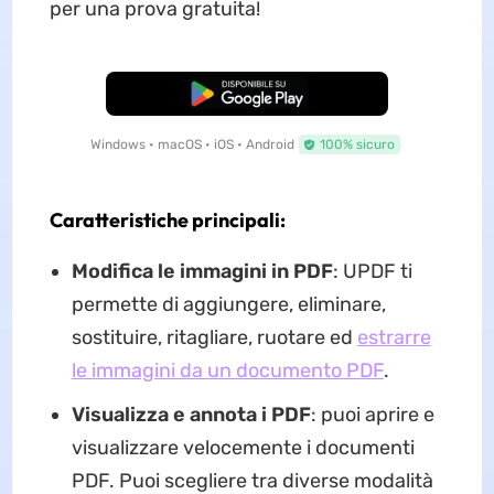
per una prova gratuita!
Download Gratis
Windows • macOS • iOS • Android
100% sicuro
Caratteristiche principali:
Modifica le immagini in PDF
: UPDF ti
permette di aggiungere, eliminare,
sostituire, ritagliare, ruotare ed
estrarre
le immagini da un documento PDF
.
Visualizza e annota i PDF
: puoi aprire e
visualizzare velocemente i documenti
PDF. Puoi scegliere tra diverse modalità