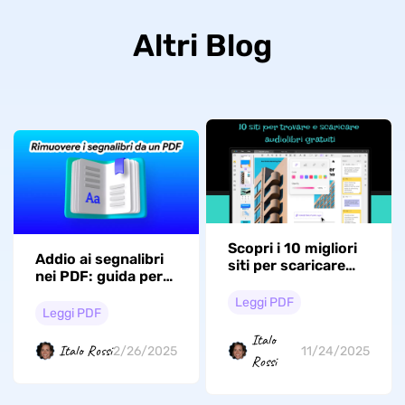
Altri Blog
Scopri i 10 migliori
Addio ai segnalibri
siti per scaricare
nei PDF: guida per
audiolibri gratuiti e
eliminarli
fruire dei contenuti
Leggi PDF
Leggi PDF
in modo facile
Italo
Italo Rossi
2/26/2025
11/24/2025
Rossi