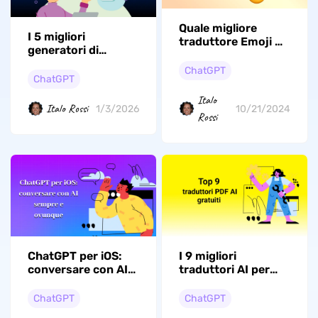
Quale migliore
I 5 migliori
traduttore Emoji AI
generatori di
da considerare
scherzi basati
nello sviluppo?
ChatGPT
sull'intelligenza
ChatGPT
artificiale (le
Italo
migliori scelte nel
Italo Rossi
1/3/2026
10/21/2024
Rossi
2026)
ChatGPT per iOS:
I 9 migliori
conversare con AI
traduttori AI per
sempre e ovunque
PDF nel 2026
ChatGPT
ChatGPT