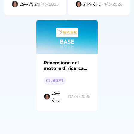
Italo Rossi
Italo Rossi
8/13/2025
1/3/2026
Recensione del
motore di ricerca
accademico
Bielefeld e sue
ChatGPT
alternative
Italo
11/24/2025
Rossi