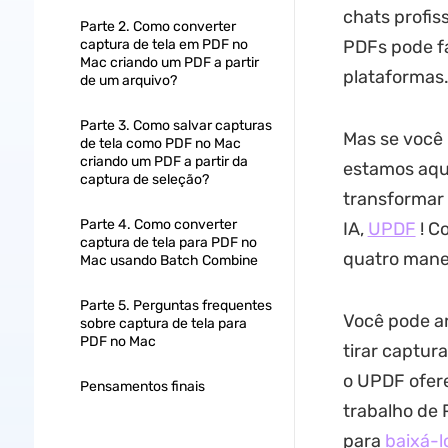
chats profis
Parte 2. Como converter
captura de tela em PDF no
PDFs pode fa
Mac criando um PDF a partir
plataformas
de um arquivo?
Parte 3. Como salvar capturas
Mas se você
de tela como PDF no Mac
criando um PDF a partir da
estamos aqui
captura de seleção?
transformar
Parte 4. Como converter
IA,
UPDF
! C
captura de tela para PDF no
quatro manei
Mac usando Batch Combine
Parte 5. Perguntas frequentes
Você pode ar
sobre captura de tela para
PDF no Mac
tirar captur
o UPDF ofere
Pensamentos finais
trabalho de 
para
baixá-l