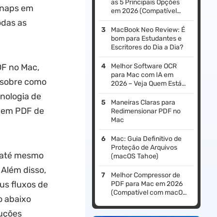
as 5 Principais Opções
 snaps em
em 2026 (Compatível
com macOS Tahoe)
odas as
MacBook Neo Review: É
bom para Estudantes e
Escritores do Dia a Dia?
DF no Mac,
Melhor Software OCR
para Mac com IA em
o sobre como
2026 – Veja Quem Está
no Topo da Lista!
nologia de
(Compatível com macOS
Maneiras Claras para
a em PDF de
Tahoe)
Redimensionar PDF no
Mac
Mac: Guia Definitivo de
Proteção de Arquivos
e até mesmo
(macOS Tahoe)
 Além disso,
Melhor Compressor de
us fluxos de
PDF para Mac em 2026
(Compatível com macOS
o abaixo
Tahoe): 6 Principais
Escolhas
uções