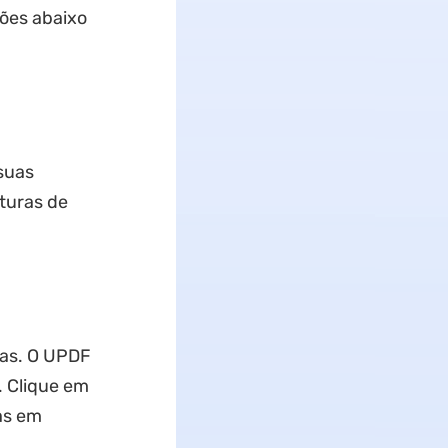
ções abaixo
suas
pturas de
-as. O UPDF
. Clique em
as em