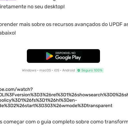
iretamente no seu desktop!
prender mais sobre os recursos avançados do UPDF as
abaixo!
Baixar Grátis
Windows • macOS • iOS • Android
Seguro 100%
ube.com/watch?
LI%3Fversion%3D3%26rel%3D1%26showsearch%3D0%26s
policy%3D1%26fs%3D1%26hl%3Den-
de%3D2%26start%3D303%26wmode%3Dtransparent
s começar com o guia completo sobre como transfor