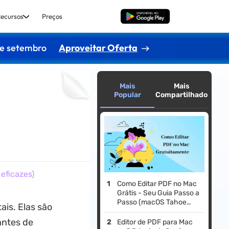
ecursos
Preços
Baixar Grátis
de setembro
Aproveitar Oferta
Mais
Mais
Popular
Compartilhado
eficazes)
Como Editar PDF no Mac
Grátis - Seu Guia Passo a
Passo (macOS Tahoe
ais. Elas são
Incluído)
antes de
Editor de PDF para Mac