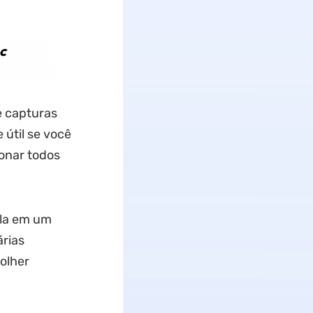
c
e capturas
 útil se você
ionar todos
ela em um
árias
olher