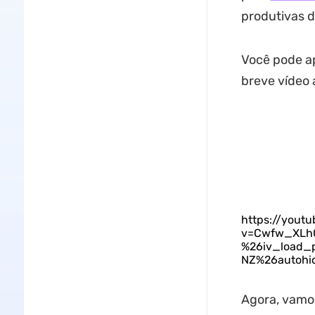
produtivas d
Você pode a
breve vídeo 
https://yout
v=Cwfw_XLh0
%26iv_load_
NZ%26autohi
Agora, vamo