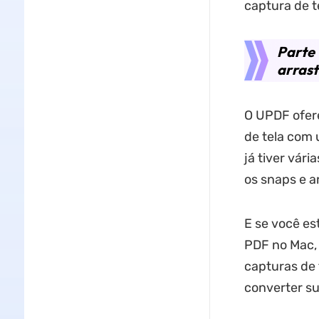
captura de t
Parte 
arrast
O UPDF ofere
de tela com 
já tiver vár
os snaps e a
E se você es
PDF no Mac, 
capturas de
converter s