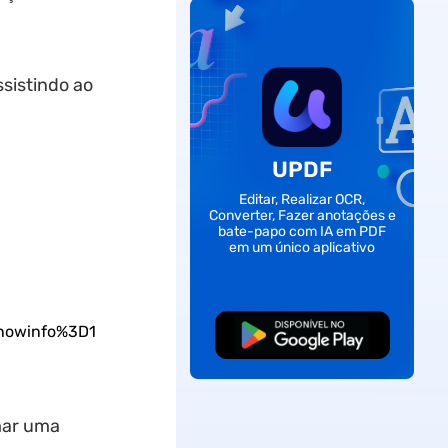
sistindo ao
UPDF
Editar, Realizar OCR,
Converter, Fazer anotações e
bate-papo com IA em PDF
em um único aplicativo
howinfo%3D1
Baixar Grátis
mar uma