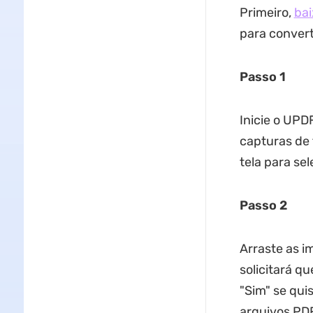
Primeiro,
bai
para convert
Passo 1
Inicie o UPD
capturas de 
tela para sel
Passo 2
Arraste as i
solicitará q
"Sim" se qui
arquivos PD