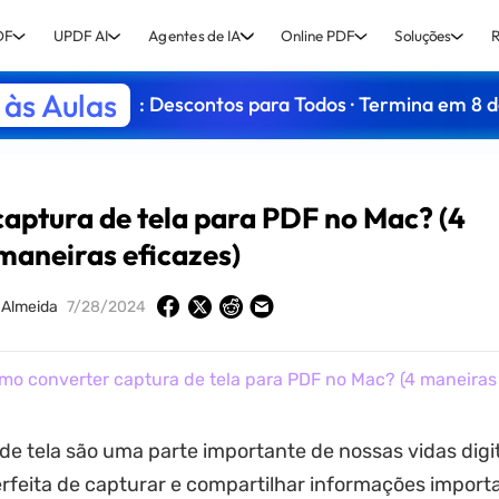
DF
UPDF AI
Agentes de IA
Online PDF
Soluções
R
às Aulas
: Descontos para Todos · Termina em 8 
aptura de tela para PDF no Mac? (4
maneiras eficazes)
 Almeida
7/28/2024
o converter captura de tela para PDF no Mac? (4 maneiras 
de tela são uma parte importante de nossas vidas digit
rfeita de capturar e compartilhar informações import