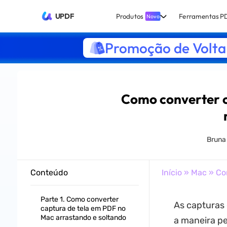
UPDF
Produtos
Ferramentas P
Novo
Promoção de Volta 
Como converter c
Bruna
Conteúdo
Início
»
Mac
» Com
Parte 1. Como converter
As capturas 
captura de tela em PDF no
Mac arrastando e soltando
a maneira pe