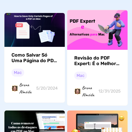
Como Salvar Só
Revisão do PDF
Uma Página do PDF
Expert: É o Melhor
no Mac com 2
Editor de PDF para
Maneiras Fáceis
Mac
Mac e iOS?
Mac
Bruna
Bruna
5/20/2024
12/31/2025
Almeida
Almeida