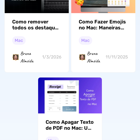
Como remover
Como Fazer Emojis
todos os destaques
no Mac: Maneiras
em PDF no Mac: o
Simples de Acessar
guia definitivo em
e Usar o Teclado
Mac
Mac
2026
Emoji
Bruna
Bruna
1/3/2026
11/11/2025
Almeida
Almeida
Como Apagar Texto
de PDF no Mac: Um
Guia Passo a Passo
em 2026