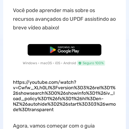
Você pode aprender mais sobre os
recursos avançados do UPDF assistindo ao
breve vídeo abaixo!
Baixar Grátis
Windows • macOS • iOS • Android
Seguro 100%
https://youtube.com/watch?
v=Cwfw_XLh0LI%3Fversion%3D3%26rel%3D1%
26showsearch%3D0%26showinfo%3D1%26iv_l
oad_policy%3D1%26fs%3D1%26hl%3Den-
NZ%26autohide%3D2%26start%3D303%26wmo
de%3Dtransparent
Agora, vamos começar com o guia