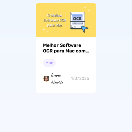
Melhor Software
OCR para Mac com
IA em 2026 – Veja
Quem Está no Topo
Mac
da Lista!
(Compatível com
Bruna
macOS Tahoe)
1/3/2026
Almeida