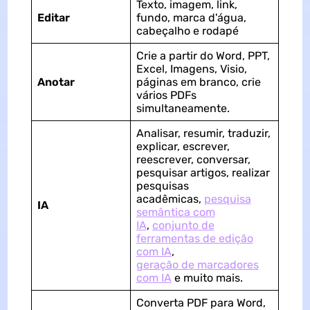
Texto, imagem, link,
Editar
fundo, marca d'água,
cabeçalho e rodapé
Crie a partir do Word, PPT,
Excel, Imagens, Visio,
Anotar
páginas em branco, crie
vários PDFs
simultaneamente.
Analisar, resumir, traduzir,
explicar, escrever,
reescrever, conversar,
pesquisar artigos, realizar
pesquisas
acadêmicas,
pesquisa
IA
semântica com
IA
,
conjunto de
ferramentas de edição
com IA
,
geração de marcadores
com IA
e muito mais.
Converta PDF para Word,