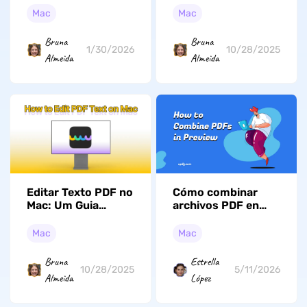
para navegação e
(MacOS Tahoe
Mac
Mac
controle perfeitos
Compatível)
Bruna
Bruna
1/30/2026
10/28/2025
Almeida
Almeida
Editar Texto PDF no
Cómo combinar
Mac: Um Guia
archivos PDF en
Completo (macOS
Vista Previa (Guía
Tahoe Workable)
rápida)
Mac
Mac
Bruna
Estrella
10/28/2025
5/11/2026
Almeida
López