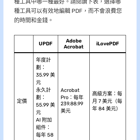
種工具中哪一種最好。請閱讀下表，選擇哪
種工具可以有效地編輯 PDF，而不會浪費您
的時間和金錢。
Adobe
UPDF
iLovePDF
Acrobat
年度計
劃：
35.99 美
元
永久計
Acrobat
高級方案：每
劃：
Pro：每年
定價
月 7 美元（每
239.88.99
55.99 美
年 84 美元）
美元
元
AI 附加
組件：
每年 58