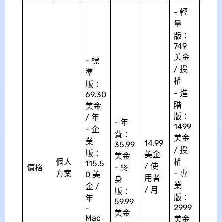
- 輕
量
版：
749
美金
- 標
/ 授
準
權
版：
- 進
69.30
階
美金
版：
/ 年
- 年
1499
- 企
費：
美金
業
14.99
35.99
/ 授
版：
美金
美金
個人
權
115.5
/ 使
價格
- 終
方案
- 專
0 美
用者
身
業
金 /
/ 月
版：
版：
年
59.99
2999
-
美金
Mac
美金