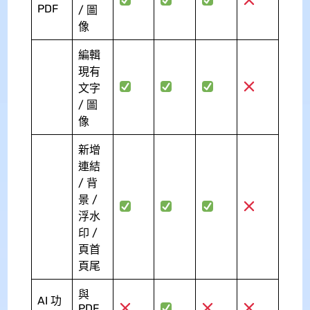
PDF
/ 圖
像
編輯
現有
文字
/ 圖
像
新增
連結
/ 背
景 /
浮水
印 /
頁首
頁尾
與
AI 功
PDF