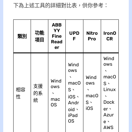
下為上述工具的詳細對比表，供你參考：
ABB
YY
功能
UPD
Nitro
IronO
Fine
類別
F
Pro
CR
項目
Read
er
Wind
ows
Wind
ows
、
macO
、
Wind
Wind
macO
ows
S、
支援
ows
Linux
相容
S、
、
的系
、
macO
、
性
iOS、
mac
統
Dock
S、
Andr
OS
iOS
er、
oid、
Azur
iPad
OS
e、
AWS