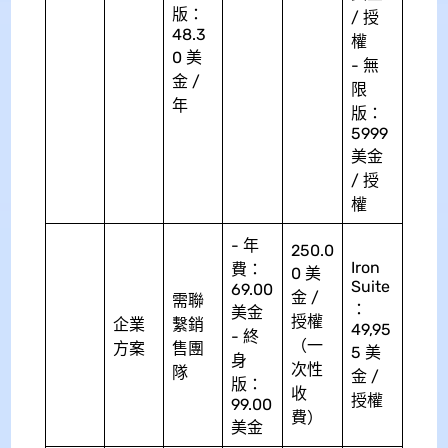
版：
/ 授
48.3
權
0 美
- 無
金 /
限
年
版：
5999
美金
/ 授
權
- 年
250.0
Iron
費：
0 美
Suite
69.00
金 /
需聯
：
美金
授權
企業
繫銷
49,95
- 終
（一
方案
售團
5 美
身
次性
隊
金 /
版：
收
授權
99.00
費）
美金