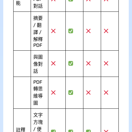
能
對話
摘要
/ 翻
譯 /
解釋
PDF
與圖
像對
話
PDF
轉思
維導
圖
文字
方塊
/ 便
註釋