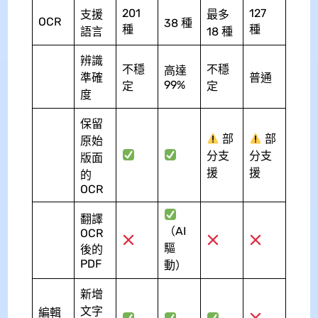
201
127
支援
最多
OCR
38 種
種
種
語言
18 種
辨識
不穩
不穩
高達
準確
普通
99%
定
定
度
保留
部
部
原始
分支
分支
版面
援
援
的
OCR
翻譯
（AI
OCR
驅
後的
PDF
動）
新增
文字
編輯