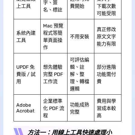
字、簽
上工具
費開始
下載次數
名、標註
可能受限
Mac 預覽
真正修改
系統內建
程式等簡
不用安裝
原文文字
工具
單頁面操
能力有限
作
可評估編
UPDF 免
想先體驗
輯、註
部分進階
費版 / 試
完整 PDF
解、整
功能需付
用
工作流
理、轉檔
費
邏輯
企業標準
費用與學
功能成熟
Adobe
化 PDF 流
習成本較
Acrobat
完整
程
高
方法一：用線上工具快速處理小