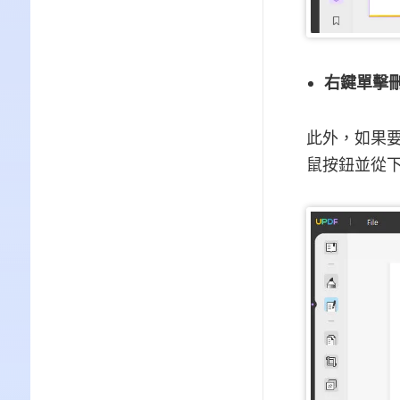
右鍵單擊
此外，如果
鼠按鈕並從下