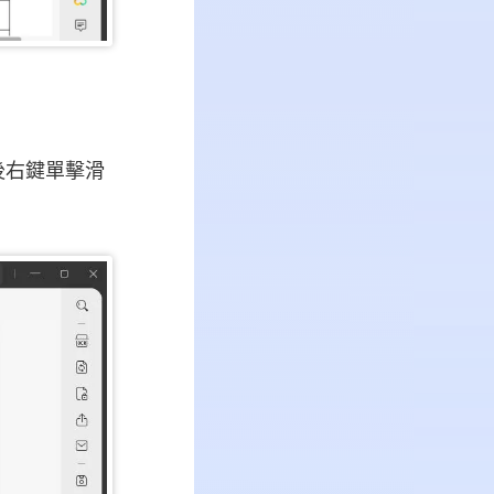
後右鍵單擊滑