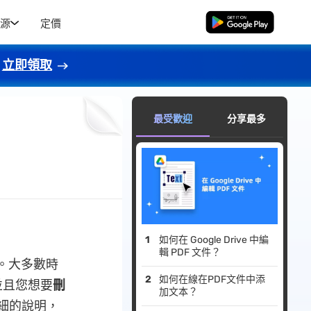
源
定價
免費下載
立即領取
最受歡迎
分享最多
如何在 Google Drive 中編
輯 PDF 文件？
。大多數時
如何在線在PDF文件中添
並且您想要
刪
加文本？
細的說明，