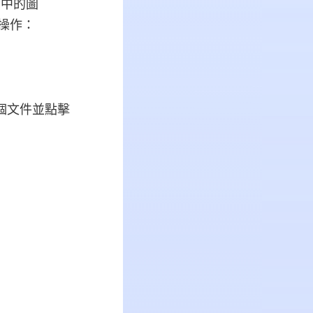
 中的圖
操作：
整個文件並點擊