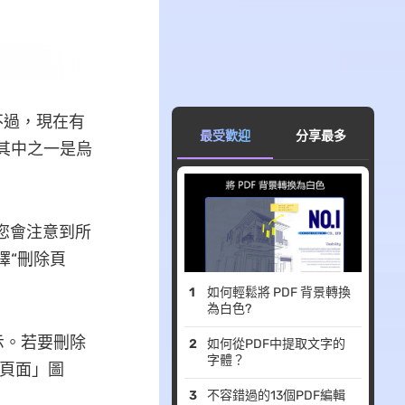
不過，現在有
最受歡迎
分享最多
，其中之一是烏
您會注意到所
擇“刪除頁
如何輕鬆將 PDF 背景轉換
為白色?
示。若要刪除
如何從PDF中提取文字的
字體？
除頁面」圖
不容錯過的13個PDF編輯