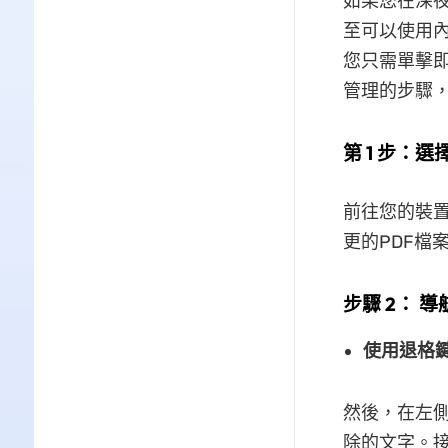
如果您在深
至可以使用內
您只需單擊即
管理的步驟，
第 1 步：
前往您的裝置
更的PDF檔
步驟 2： 
使用退格
然後，在左側
除的文字。