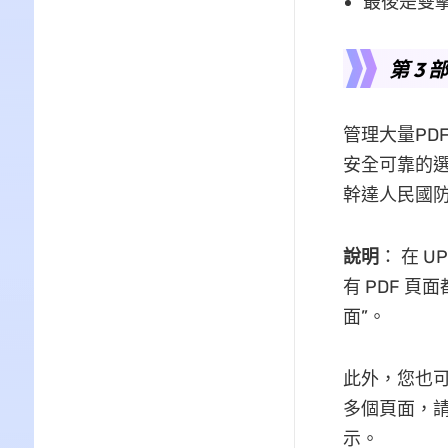
最後是雙
第 3 
管理大量PD
安全可靠的選
幹達人民國防
說明
： 在 U
有 PDF 
面”。
此外，您也
多個頁面，請
示。