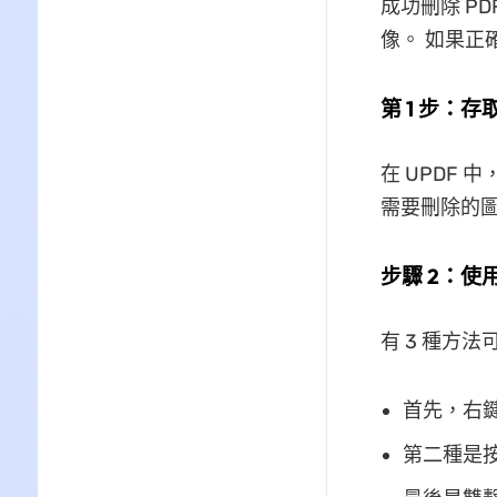
成功刪除 P
像。 如果正
第 1 步：
在 UPDF
需要刪除的
步驟 2：使
有 3 種方
首先，右
第二種是