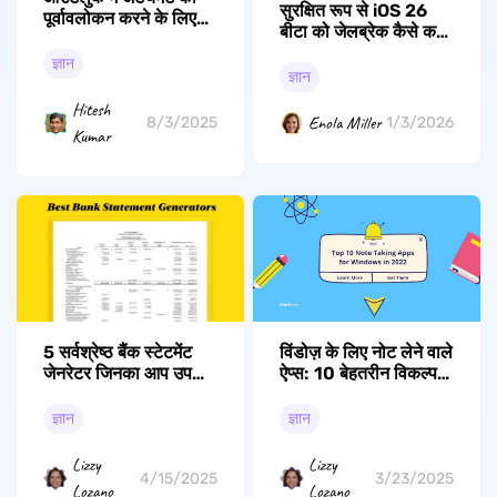
सुरक्षित रूप से iOS 26
पूर्वावलोकन करने के लिए
बीटा को जेलब्रेक कैसे करें:
पीडीएफ नहीं खोल पाने के 5
एक व्यापक गाइड
समाधान
ज्ञान
ज्ञान
Hitesh
Enola Miller
8/3/2025
1/3/2026
Kumar
5 सर्वश्रेष्ठ बैंक स्टेटमेंट
विंडोज़ के लिए नोट लेने वाले
जेनरेटर जिनका आप उपयोग
ऐप्स: 10 बेहतरीन विकल्प
कर सकते हैं
और सामान्य प्रश्न
ज्ञान
ज्ञान
Lizzy
Lizzy
4/15/2025
3/23/2025
Lozano
Lozano