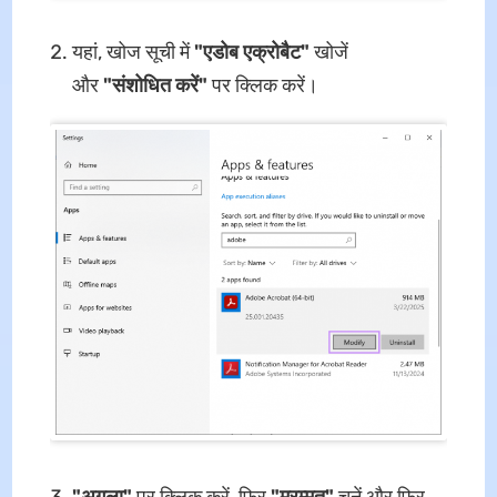
यहां, खोज सूची में
"एडोब एक्रोबैट"
खोजें
और
"संशोधित करें"
पर क्लिक करें।
"अगला"
पर क्लिक करें, फिर
"मरम्मत"
चुनें और फिर