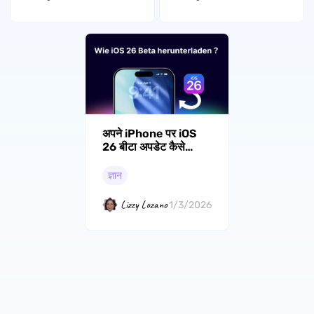
अपने iPhone पर iOS
26 बीटा अपडेट कैसे
डाउनलोड और इंस्टॉल
करें?
ज्ञान
Lizzy Lozano
1/3/2026