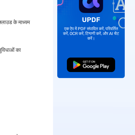
UPDF
्लाउड के माध्यम
एक ऐप में PDF संपादित करें, परिवर्तित
करें, OCR करें, टिप्पणी करें, और AI चैट
करें।
ुविधाओं का
मुफ्त डाउनलोड