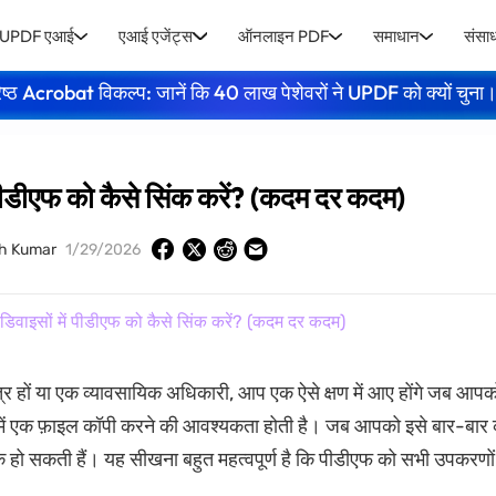
UPDF एआई
एआई एजेंट्स
ऑनलाइन PDF
समाधान
संसा
ेष्ठ Acrobat विकल्प: जानें कि 40 लाख पेशेवरों ने UPDF को क्यों चुना
 पीडीएफ को कैसे सिंक करें? (कदम दर कदम)
sh Kumar
1/29/2026
िवाइसों में पीडीएफ को कैसे सिंक करें? (कदम दर कदम)
र हों या एक व्यावसायिक अधिकारी, आप एक ऐसे क्षण में आए होंगे जब आप
 में एक फ़ाइल कॉपी करने की आवश्यकता होती है। जब आपको इसे बार-बार 
 हो सकती हैं। यह सीखना बहुत महत्वपूर्ण है कि पीडीएफ को सभी उपकरणों म