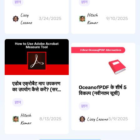
ज्ञान
ज्ञान
Lizzy
Hitesh
3/24/2025
9/10/2025
Lozano
Kumar
एडोब एक्रोबैट माप उपकरण
OceanofPDF के शीर्ष 5
का उपयोग कैसे करें? (सरल
विकल्प (नवीनतम सूची)
और आसान गाइड)
ज्ञान
ज्ञान
Hitesh
Lizzy Lozano
8/13/2025
5/9/2025
Kumar