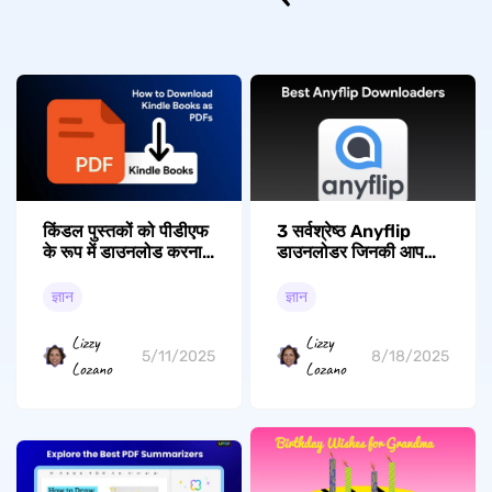
किंडल पुस्तकों को पीडीएफ
3 सर्वश्रेष्ठ Anyflip
के रूप में डाउनलोड करना:
डाउनलोडर जिनकी आपको
यूपीडीएफ के साथ एक संपूर्ण
अभी आवश्यकता है
गाइड
ज्ञान
ज्ञान
Lizzy
Lizzy
5/11/2025
8/18/2025
Lozano
Lozano