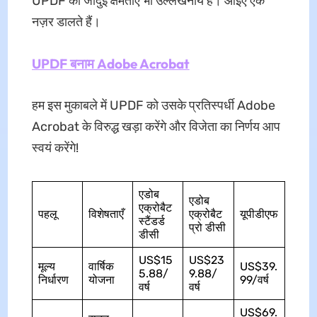
UPDF की जादुई क्षमताएँ भी उल्लेखनीय हैं। आइए एक
नज़र डालते हैं।
UPDF बनाम Adobe Acrobat
हम इस मुकाबले में UPDF को उसके प्रतिस्पर्धी Adobe
Acrobat के विरुद्ध खड़ा करेंगे और विजेता का निर्णय आप
स्वयं करेंगे!
एडोब
एडोब
एक्रोबैट
पहलू
विशेषताएँ
एक्रोबैट
यूपीडीएफ
स्टैंडर्ड
प्रो डीसी
डीसी
US$15
US$23
मूल्य
वार्षिक
US$39.
5.88/
9.88/
निर्धारण
योजना
99/वर्ष
वर्ष
वर्ष
US$69.