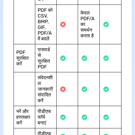
PDF को
केवल
CSV,
PDF/A
BMP,
का
GIF,
समर्थन
PDF/A
करता है
में बदलें
पासवर्ड
PDF
से
सुरक्षित
सुरक्षित
करें
PDF
संवेदनशी
ल
जानकारी
संपादित
करें
भरें और
पीडीएफ
हस्ताक्षर
फॉर्म
करें
बनाएं
पीडीएफ