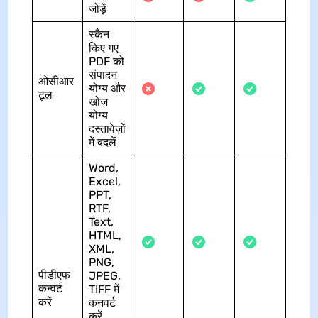
जोड़ें
स्कैन
किए गए
PDF को
संपादन
ओसीआर
योग्य और
टूल
खोज
योग्य
दस्तावेज़ों
में बदलें
Word,
Excel,
PPT,
RTF,
Text,
HTML,
XML,
PNG,
पीडीएफ
JPEG,
कन्वर्ट
TIFF में
करें
कनवर्ट
करें