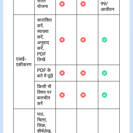
सतत
99/
योजना
आजीवन
सारांशित
करें,
व्याख्या
करें,
अनुवाद
करें,
PDF
एआई-
लिखें
एकीकरण
PDF के
बारे में पूछें
किसी भी
विषय पर
बातचीत
करें
पाठ,
चित्र,
लिंक,
शीर्षलेख,