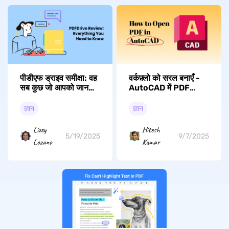
पीडीएफ ड्राइव समीक्षा: वह
वर्कफ़्लो को सरल बनाएँ -
सब कुछ जो आपको जानना
AutoCAD में PDF
चाहिए
खोलना सीखें
ज्ञान
ज्ञान
Lizzy
Hitesh
5/19/2025
9/7/2025
Lozano
Kumar