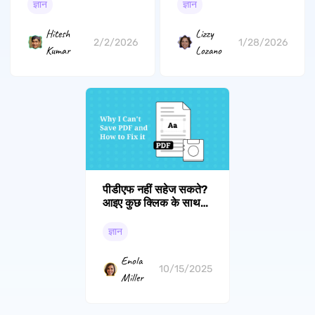
वेबसाइटें
अनलॉक करें!
ज्ञान
ज्ञान
Hitesh
Lizzy
2/2/2026
1/28/2026
Kumar
Lozano
पीडीएफ नहीं सहेज सकते?
आइए कुछ क्लिक के साथ
तुरंत ठीक करें
ज्ञान
Enola
10/15/2025
Miller