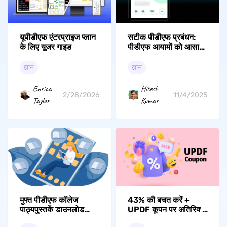
यूपीडीएफ एंटरप्राइज प्लान
सटीक पीडीएफ प्रबंधन:
के लिए यूजर गाइड
पीडीएफ आयामों को आसानी
से कैसे जांचें
ज्ञान
ज्ञान
Enrica
Hitesh
2/28/2026
11/4/2025
Taylor
Kumar
मुफ्त पीडीएफ कॉलेज
43% की बचत करें +
पाठ्यपुस्तकें डाउनलोड
UPDF कूपन पर अतिरिक्त
करने के लिए शीर्ष 6
10% की छूट - पूर्ण सुविधाएँ