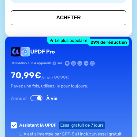
ACHETER
🔥 Le plus populaire
29
% de réduction
UPDF Pro
Utilisation sur 4 appareils
sur :
70,99
€
99,99
€
/à vie
Payez une fois, utilisez-le pour toujours.
Annuel
À vie
Assistant IA UPDF
Essai gratuit de 7 jours
L’IA est alimentée par GPT-5 et inclut un essai gratuit