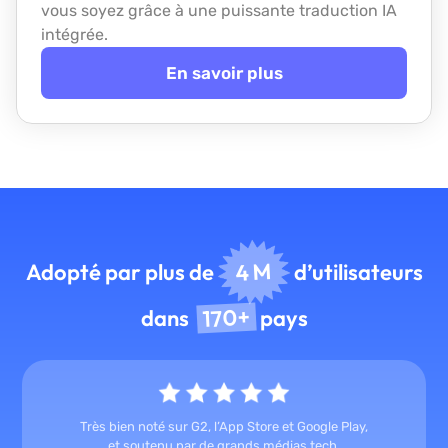
vous soyez grâce à une puissante traduction IA
intégrée.
En savoir plus
4 M
Adopté par plus de
d’utilisateurs
170+
dans
pays
Très bien noté sur G2, l’App Store et Google Play,
et soutenu par de grands médias tech.