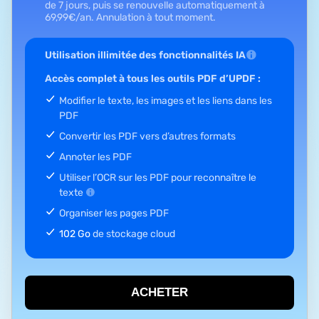
de 7 jours, puis se renouvelle automatiquement à
69,99
€
/an.
Annulation à tout moment.
Utilisation illimitée des fonctionnalités IA
Accès complet à tous les outils PDF d’UPDF :
Modifier le texte, les images et les liens dans les
PDF
Convertir les PDF vers d’autres formats
Annoter les PDF
Utiliser l’OCR sur les PDF pour reconnaître le
texte
Organiser les pages PDF
102 Go
de stockage cloud
ACHETER