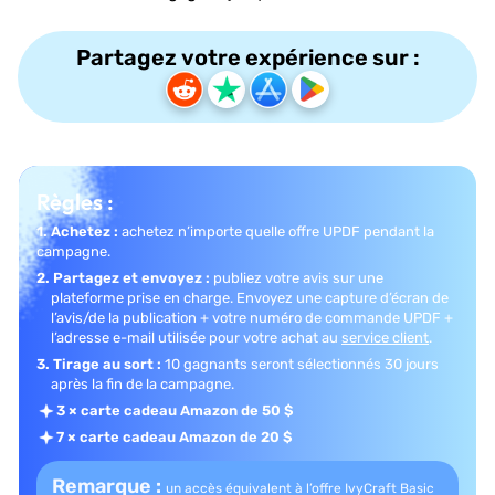
Partagez votre expérience sur :
Règles :
1. Achetez :
achetez n’importe quelle offre UPDF pendant la
campagne.
2. Partagez et envoyez :
publiez votre avis sur une
plateforme prise en charge.
Envoyez une capture d’écran de
l’avis/de la publication + votre numéro de commande UPDF +
l’adresse e-mail utilisée pour votre achat au
service client
.
3. Tirage au sort :
10 gagnants seront sélectionnés 30 jours
après la fin de la campagne.
3 × carte cadeau Amazon de 50 $
7 × carte cadeau Amazon de 20 $
Remarque :
un accès équivalent à l’offre IvyCraft Basic