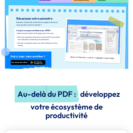
formateurs
professionnels
équipes
Réussissez votre semestre
Manuels, articles de recherche et supports de cours
s’accumulent avant la rentrée ?
Ce que vous pouvez faire avec UPDF :
Résumez des articles de 30 pages avant vos cours.
Poser des questions directement dans les PDF pour obtenir
des explications académiques instantanées.
Annoter et organiser toutes vos notes d’étude au même
endroit.
Prêt à créer votre workflow ?
Voir toutes les offres
TÉLÉCHARGER
Au-delà du PDF :
développez
votre écosystème de
productivité