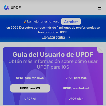
UPDF
La mejor alternativa a
Acrobat
en 2026 Descubre por qué más de 4 millones de profesionales se
han pasado a UPDF.
Empieza gratis
Guía del Usuario de UPDF
Obtén más información sobre cómo usar
UPDF para iOS
UPDF para Windows
UPDF para Mac
UPDF para iOS
UPDF para Android
UPDF AI
UPDF Sign