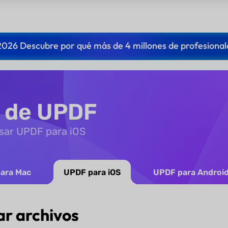
2026 Descubre por qué más de 4 millones de profesional
o de UPDF
sar UPDF para iOS
ara Mac
UPDF para iOS
UPDF para Androi
r archivos