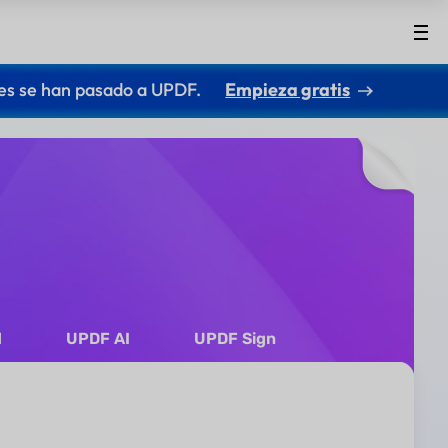
es se han pasado a UPDF.
Empieza gratis
d
UPDF AI
UPDF Sign