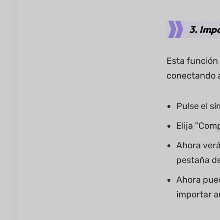
3. Imp
Esta función
conectando a
Pulse el sí
Elija "Com
Ahora verá
pestaña de
Ahora pued
importar a