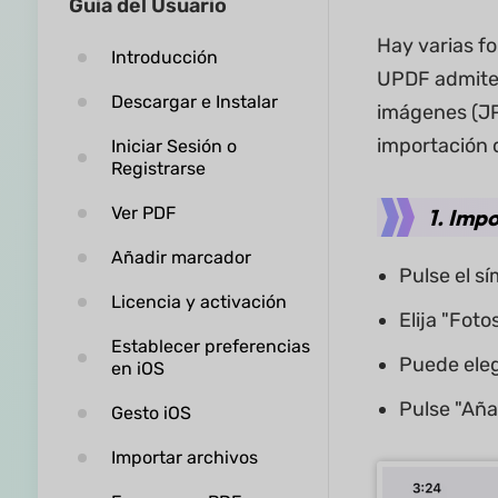
Guía del Usuario
Hay varias fo
Introducción
UPDF admite 
Descargar e Instalar
imágenes (JPG
importación 
Iniciar Sesión o
Registrarse
Ver PDF
1. Imp
Añadir marcador
Pulse el sí
Licencia y activación
Elija "Fot
Establecer preferencias
Puede eleg
en iOS
Pulse "Aña
Gesto iOS
Importar archivos