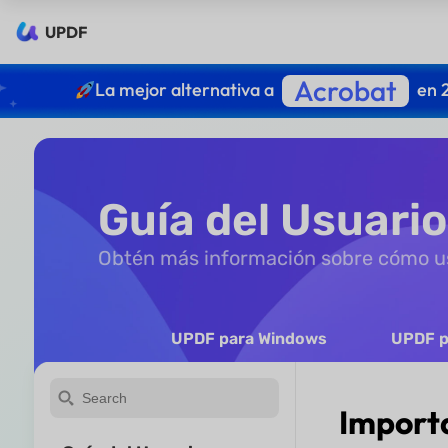
UPDF
Acrobat
La mejor alternativa a
en 
Guía del Usuari
Obtén más información sobre cómo u
UPDF para Windows
UPDF p
Importa