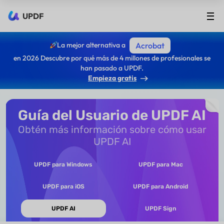
UPDF
La mejor alternativa a
Acrobat
en 2026 Descubre por qué más de 4 millones de profesionales se
han pasado a UPDF.
Empieza gratis
Guía del Usuario de UPDF AI
Obtén más información sobre cómo usar
UPDF AI
UPDF para Windows
UPDF para Mac
UPDF para iOS
UPDF para Android
UPDF AI
UPDF Sign