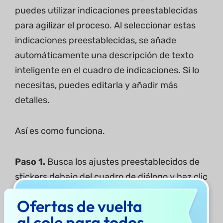
puedes utilizar indicaciones preestablecidas
para agilizar el proceso. Al seleccionar estas
indicaciones preestablecidas, se añade
automáticamente una descripción de texto
inteligente en el cuadro de indicaciones. Si lo
necesitas, puedes editarla y añadir más
detalles.
Así es como funciona.
Paso 1.
Busca los ajustes preestablecidos de
stickers debajo del cuadro de diálogo y haz clic
en el que quieras generar. La descripción del
Ofertas de vuelta
sticker correspondiente se añadirá en el
al cole para todos
campo de texto.