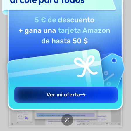
Por ejemplo, si haces clic en «
Flecha de
5 € de descuento
acción
», se añadirá una descripción para
+ gana una
tarjeta Amazon
generar un triángulo azul claro con un signo
de hasta 50 $
de interrogación blanco en el centro.
Ver mi oferta