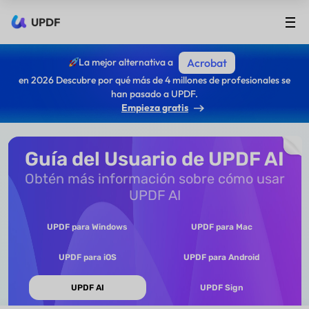
UPDF
La mejor alternativa a
Acrobat
en 2026 Descubre por qué más de 4 millones de profesionales se
han pasado a UPDF.
Empieza gratis
Guía del Usuario de UPDF AI
Obtén más información sobre cómo usar
UPDF AI
UPDF para Windows
UPDF para Mac
UPDF para iOS
UPDF para Android
UPDF AI
UPDF Sign