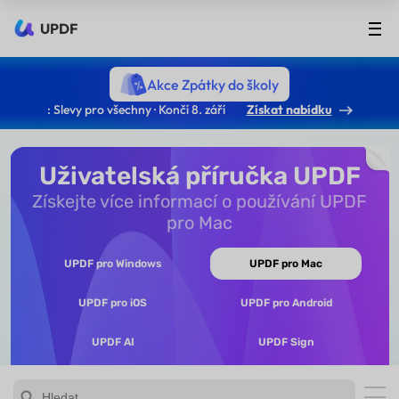
UPDF
Akce Zpátky do školy
: Slevy pro všechny · Končí 8. září
Získat nabídku
Uživatelská příručka UPDF
Získejte více informací o používání UPDF
pro Mac
UPDF pro Windows
UPDF pro Mac
UPDF pro iOS
UPDF pro Android
UPDF AI
UPDF Sign