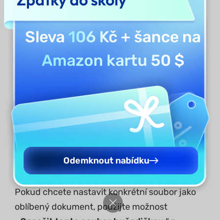
Sleva
106 Kč
+ šance na
Amazon kartu 50 $
Odemknout nabídku
4. Označte soubor hvězdičkou
Pokud chcete nastavit konkrétní soubor jako
oblíbený dokument, použijte možnost