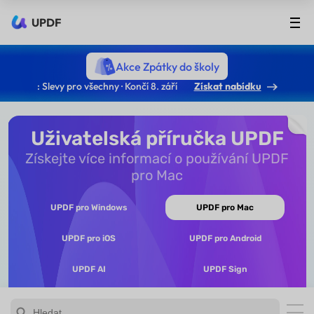
UPDF
Akce Zpátky do školy
: Slevy pro všechny · Končí 8. září
Získat nabídku
Uživatelská příručka UPDF
Získejte více informací o používání UPDF
pro Mac
UPDF pro Windows
UPDF pro Mac
UPDF pro iOS
UPDF pro Android
UPDF AI
UPDF Sign