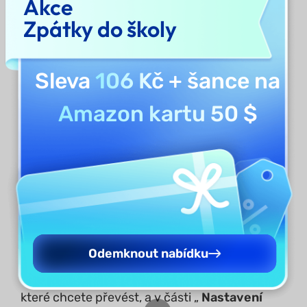
Akce
Zpátky do školy
Sleva
106 Kč
+ šance na
Amazon kartu 50 $
Pro Excel:
Pokud chcete převést dokument
Odemknout nabídku
do
formátu Excel
, můžete v části „
Převést
do“ vybrat „
Excel
“ . Upravte rozsah stránek,
které chcete převést, a v části „
Nastavení