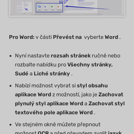
Pro Word:
v části
Převést
na
vyberte
Word
.
Nyní nastavte
rozsah stránek
ručně nebo
rozbalte nabídku pro
Všechny stránky,
Sudé
a
Liché stránky
.
Nabízí možnost vybrat si
styl obsahu
aplikace Word
z možností, jako je
Zachovat
plynulý styl aplikace Word
a
Zachovat styl
textového pole aplikace Word
.
Ve stejném okně můžete přepnout
možnost
OCR
a před převodem zvolit
jazyk