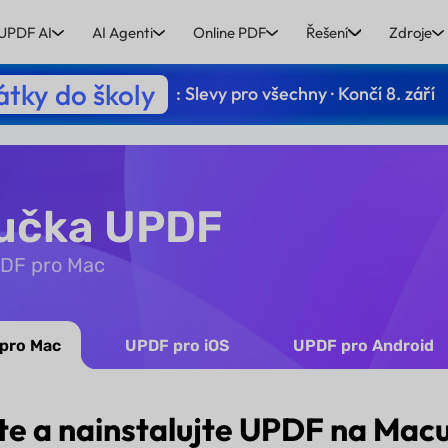
UPDF AI
AI Agenti
Online PDF
Řešení
Zdroje
tky do školy
: Slevy pro všechny · Končí 8. září
ručka UPDF
UPDF pro Mac
pro Mac
UPDF pro iOS
UPDF pro Android
te a nainstalujte UPDF na Mac