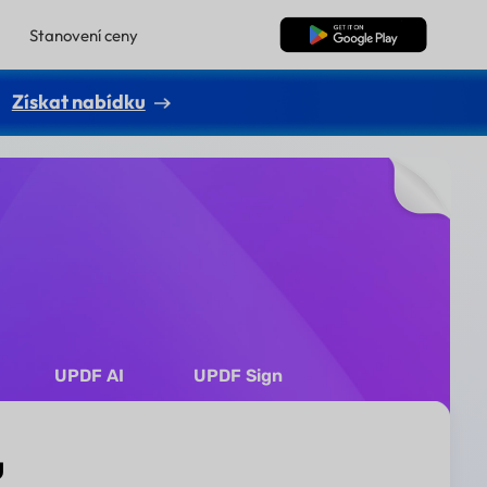
Stanovení ceny
Bezplatné stažení
Získat nabídku
UPDF AI
UPDF Sign
u