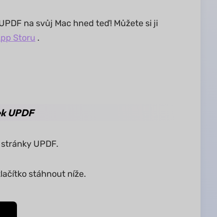
UPDF na svůj Mac hned teď! Můžete si ji
pp Storu
.
nek UPDF
é stránky UPDF.
tlačítko stáhnout níže.