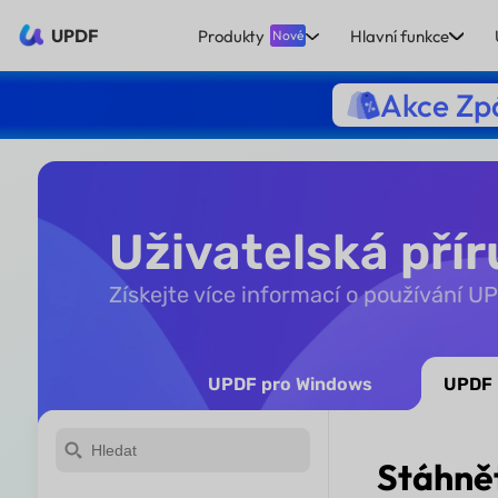
UPDF
Produkty
Hlavní funkce
Nové
Akce Zpá
Uživatelská pří
Získejte více informací o používání 
UPDF pro Windows
UPDF 
Stáhně