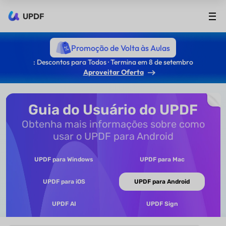
UPDF
Promoção de Volta às Aulas
: Descontos para Todos · Termina em 8 de setembro
Aproveitar Oferta
Guia do Usuário do UPDF
Obtenha mais informações sobre como
usar o UPDF para Android
UPDF para Windows
UPDF para Mac
UPDF para iOS
UPDF para Android
UPDF AI
UPDF Sign