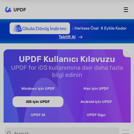
UPDF
Okula Dönüş İndirimi
: Herkese Özel · 8 Eylüle Kadar
Teklifi Al
UPDF Kullanıcı Kılavuzu
UPDF for iOS kullanımına dair daha fazla
bilgi edinin
Windows için UPDF
Mac için UPDF
iOS için UPDF
Android için UPDF
UPDF AI
UPDF Sign