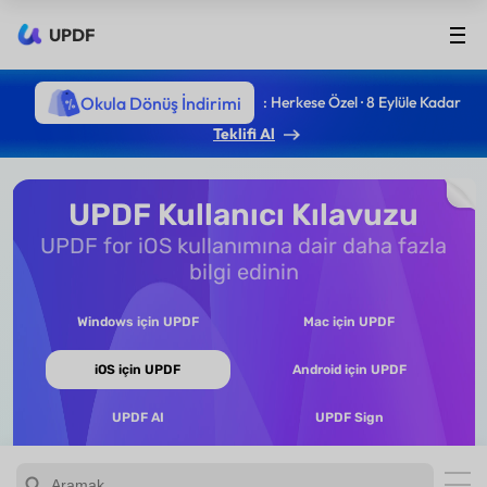
UPDF
Okula Dönüş İndirimi
: Herkese Özel · 8 Eylüle Kadar
Teklifi Al
UPDF Kullanıcı Kılavuzu
UPDF for iOS kullanımına dair daha fazla
bilgi edinin
Windows için UPDF
Mac için UPDF
iOS için UPDF
Android için UPDF
UPDF AI
UPDF Sign