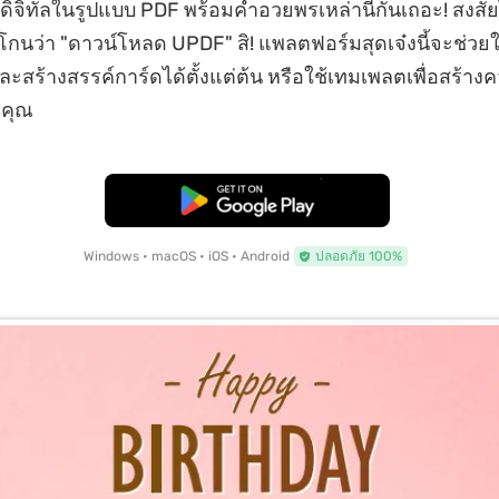
ดิจิทัลในรูปแบบ PDF พร้อมคำอวยพรเหล่านี้กันเถอะ! สงสั
โกนว่า "ดาวน์โหลด UPDF" สิ! แพลตฟอร์มสุดเจ๋งนี้จะช่วยใ
และสร้างสรรค์การ์ดได้ตั้งแต่ต้น หรือใช้เทมเพลตเพื่อสร้า
งคุณ
ดาวน์โหลดฟรี
Windows • macOS • iOS • Android
ปลอดภัย 100%