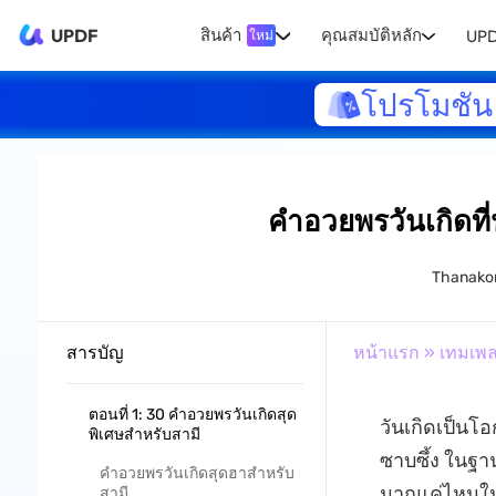
UPDF
สินค้า
คุณสมบัติหลัก
UPD
ใหม่
โปรโมชัน 
คำอวยพรวันเกิดที
Thanako
สารบัญ
หน้าแรก
»
เทมเพ
ตอนที่ 1: 30 คำอวยพรวันเกิดสุด
วันเกิดเป็นโ
พิเศษสำหรับสามี
ซาบซึ้ง ในฐา
คำอวยพรวันเกิดสุดฮาสำหรับ
มากแค่ไหนใ
สามี