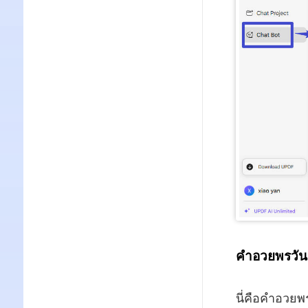
คำอวยพรวันเ
นี่คือคำอวยพร