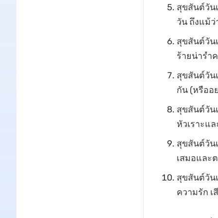
สุขสันต์วั
วัน ถึงแม้ว
สุขสันต์วั
ร้ายน่ารำค
สุขสันต์วัน
กัน (หรืออ
สุขสันต์วัน
หัวเราะแ
สุขสันต์วัน
เสมอและตล
สุขสันต์วัน
ความรัก เ