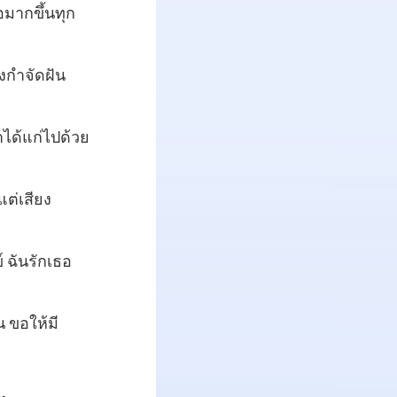
อมากขึ้นทุก
างกำจัดฝัน
ราได้แก่ไปด้วย
แต่เสียง
์ ฉันรักเธอ
น ขอให้มี