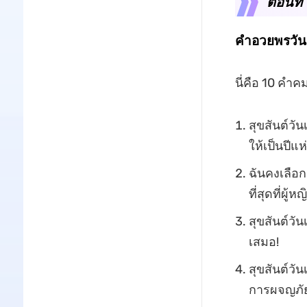
ตอนที่
คำอวยพรวัน
นี่คือ 10 คำคม
สุขสันต์วั
ให้เป็นปีแ
ฉันคงเลือกส
ที่สุดที่ผู
สุขสันต์วั
เสมอ!
สุขสันต์วัน
การผจญภัย)