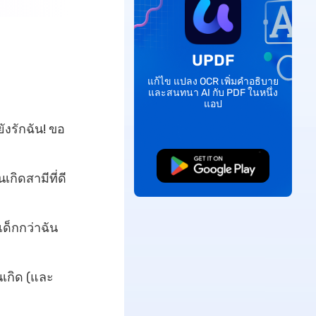
UPDF
แก้ไข แปลง OCR เพิ่มคำอธิบาย
และสนทนา AI กับ PDF ในหนึ่ง
แอป
ังรักฉัน! ขอ
ดาวน์โหลดฟรี
เกิดสามีที่ดี
เด็กกว่าฉัน
นเกิด (และ