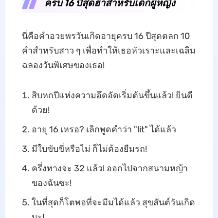
ครบ 16 ปีสุดฮาสำหรับเด็กผู้หญิง
นี่คือคำอวยพรวันเกิดอายุครบ 16 ปีสุดตลก 10
คำสำหรับสาว ๆ เพื่อทำให้เธอหัวเราะและเฉลิม
ฉลองวันพิเศษของเธอ!
สิบหกปีแห่งความอึดอัดเริ่มต้นขึ้นแล้ว! ยินดี
ด้วย!
อายุ 16 เหรอ? เลิกพูดคำว่า "lit" ได้แล้ว
มีใบขับขี่หรือไม่ ก็ไม่ต้องยืมรถ!
ครึ่งทางจะ 32 แล้ว! ออกไปจากสนามหญ้า
ของฉันซะ!
ในที่สุดก็โตพอที่จะมีมได้แล้ว สุขสันต์วันเกิด
นะ!