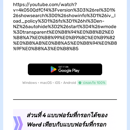
https://youtube.com/watch?
v=4kO50QdfCf4%3Fversion%3D3%26rel%3D1%
26showsearch%3D0%26showinfo%3D1%26iv_l
oad_policy%3D1%26fs%3D1%26hl%3Den-
NZ%26autohide%3D2%26start%3D4%26wmode
%3Dtransparent%E0%B8%94%E0%B8%B2%E0
%B8%A7%E0%B8%99%E0%B9%8C%E0%B9%82
%E0%B8%AB%E0%B8%A5%E0%B8%94%E0%B8
%9F%E0%B8%A3%E0%B8%B5
ดาวน์โหลดฟรี
Windows • macOS • iOS • Android
ปลอดภัย 100%
ส่วนที่ 4 แบบฟอร์มที่กรอกได้ของ
Word เทียบกับแบบฟอร์มที่กรอก