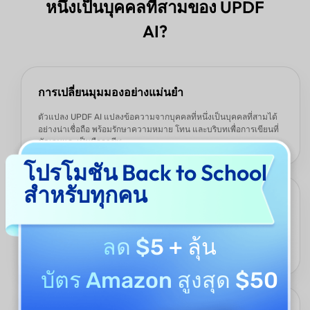
หนึ่งเป็นบุคคลที่สามของ UPDF
AI?
การเปลี่ยนมุมมองอย่างแม่นยำ
ตัวแปลง UPDF AI แปลงข้อความจากบุคคลที่หนึ่งเป็นบุคคลที่สามได้
อย่างน่าเชื่อถือ พร้อมรักษาความหมาย โทน และบริบทเพื่อการเขียนที่
ชัดเจนและเป็นมืออาชีพ
โปรโมชัน Back to School
สำหรับทุกคน
ควบคุมโทนและสไตล์
ไม่ว่าคุณต้องการโทนทางการ กลางๆ หรือแบบเล่าเรื่อง ตัวแปลงจะ
ลด $5
+ ลุ้น
ปรับข้อความของคุณให้เข้ากับสไตล์ใดก็ได้ ทำให้เหมาะกับบริบทการ
ศึกษา ธุรกิจ หรือเชิงสร้างสรรค์
บัตร Amazon สูงสุด $50