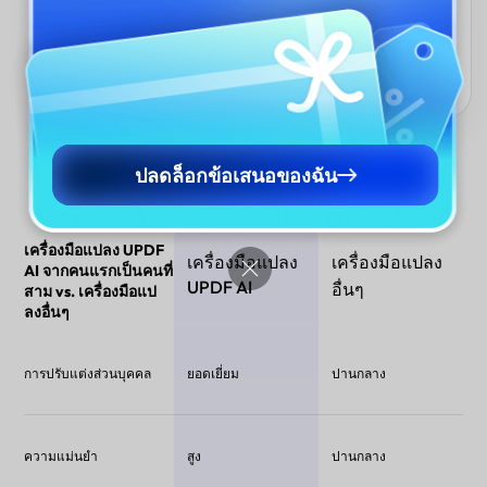
รวดเร็วและไม่ยุ่งยาก
ข้ามการเขียนใหม่ด้วยตนเอง – รับข้อความบุคคลที่สามที่เรียบร้อย
และพร้อมใช้ในไม่กี่วินาที ประหยัดเวลาและรักษาความสม่ำเสมอใน
ทุกเอกสาร เรื่องราว หรือเนื้อหาโซเชียลมีเดีย
ปลดล็อกข้อเสนอของฉัน
เครื่องมือแปลง UPDF
เครื่องมือแปลง
เครื่องมือแปลง
AI จากคนแรกเป็นคนที่
UPDF AI
อื่นๆ
สาม vs. เครื่องมือแป
ลงอื่นๆ
การปรับแต่งส่วนบุคคล
ยอดเยี่ยม
ปานกลาง
ความแม่นยำ
สูง
ปานกลาง