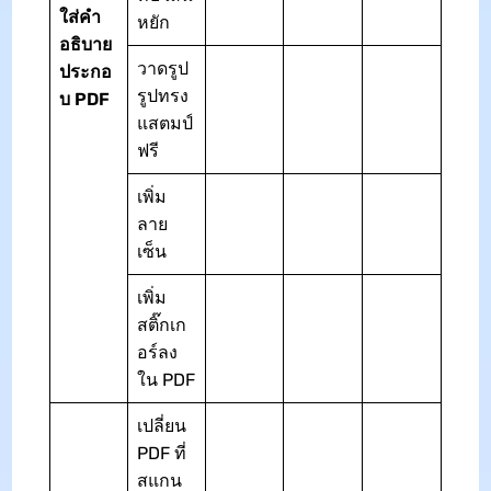
ใส่คำ
หยัก
อธิบาย
วาดรูป
ประกอ
รูปทรง
บ PDF
แสตมป์
ฟรี
เพิ่ม
ลาย
เซ็น
เพิ่ม
สติ๊กเก
อร์ลง
ใน PDF
เปลี่ยน
PDF ที่
สแกน