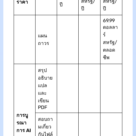
สหรัฐ/
สหรัฐ/
ราคา
ปี
ปี
ปี
69.99
ดอลลา
ร์
แผน
สหรัฐ/
ถาวร
ตลอด
ชีพ
สรุป
อธิบาย
แปล
และ
เขียน
PDF
การบู
สอบถา
รณา
มเกี่ยว
การ AI
กับไฟล์