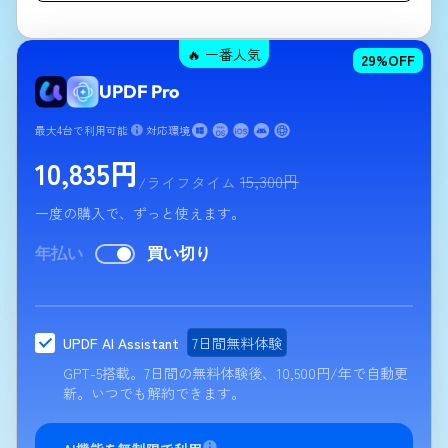
🔥 一番人気
29
%OFF
UPDF Pro
最大4台で利用可能
対応環境
10,835
円
15,300
円
/ライフタイム
一度の購入で、ずっと使えます。
年払い
買い切り
UPDF AI Assistant
7日間無料体験
GPT-5搭載。7日間の無料体験後、
10,500
円
/年
で自動更
新。いつでも解約できます。