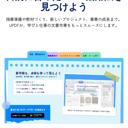
見つけよう
授業準備や教材づくり、新しいプロジェクト、事業の成長まで。
UPDFが、学びと仕事の文書作業をもっとスムーズにします。
学生・研究者向け
教職員向け
ビジネスパーソン向け
企業・チーム向け
新学期を、余裕を持って迎えよう
新学期前、教科書や論文、資料がたまっていませんか？
UPDFでできること：
30ページの論文も、授業前に要点を把握。
PDFに直接質問して、疑問をすぐ解消。
学習ノートに注釈を付け、まとめて整理。
自分に合ったワークフローを始めよう
お得なプランを見る
無料ダウンロード