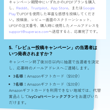
キャンペーン期間中にいずれかのUPDFプランを購入
し、
Reddit
、
Trustpilot
、
App Store
、または
Google
Play
でUPDFを使用した率直な感想を投稿してくださ
い。投稿後、レビュー画面のスクリーンショット、
UPDFの注文番号、購入時に使用したメールアドレスを
support@superace.com
へ送信すると、応募完了です。
5. 「レビュー投稿キャンペーン」の当選者は
いつ発表されますか？
キャンペーン終了後30日以内に抽選で当選者を決定
し、応募時のメールアドレスへご連絡します。
3名様：
Amazonギフトカード（$50分）
7名様：
Amazonギフトカード（$20分）
Amazonギフトカードを利用できない地域では、代替
賞品として
IvyCraftベーシックプラン
をお選びいた
だけます。