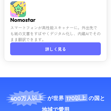
Nomostar
スマートフォンが高性能スキャナーに。外出先で
も紙の文書を
すばやくデジタル化し、内蔵AIでその
まま翻訳できます。
詳しく見る
400万人以上
170以上
が世界
の国と
地域
で愛用