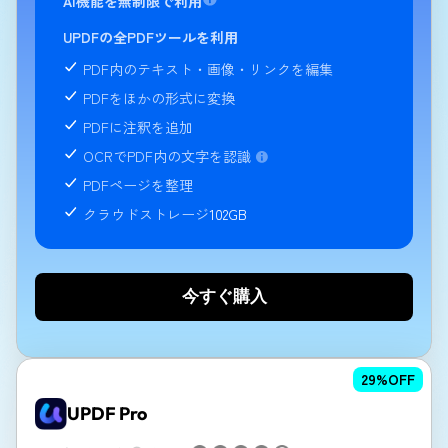
AI機能を無制限で利用
UPDFの全PDFツールを利用
PDF内のテキスト・画像・リンクを編集
PDFをほかの形式に変換
PDFに注釈を追加
OCRでPDF内の文字を認識
PDFページを整理
クラウドストレージ
102GB
今すぐ購入
29
%OFF
UPDF Pro