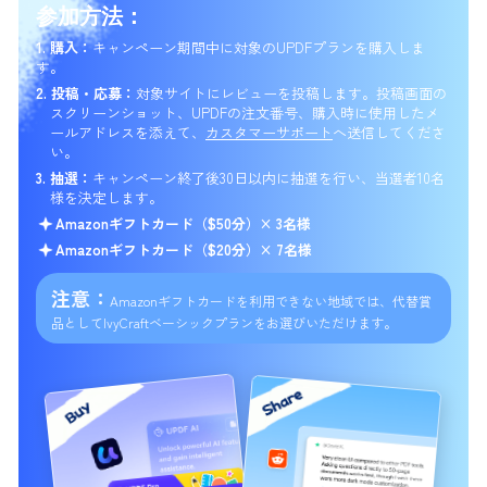
参加方法：
1. 購入：
キャンペーン期間中に対象のUPDFプランを購入しま
す。
2. 投稿・応募：
対象サイトにレビューを投稿します。
投稿画面の
スクリーンショット、UPDFの注文番号、
購入時に使用したメ
ールアドレスを添えて、
カスタマーサポート
へ送信してくださ
い。
3. 抽選：
キャンペーン終了後30日以内に抽選を行い、当選者10名
様を決定します。
Amazonギフトカード（$50分）× 3名様
Amazonギフトカード（$20分）× 7名様
注意：
Amazonギフトカードを利用できない地域では、
代替賞
品としてIvyCraftベーシックプランをお選びいただけます。