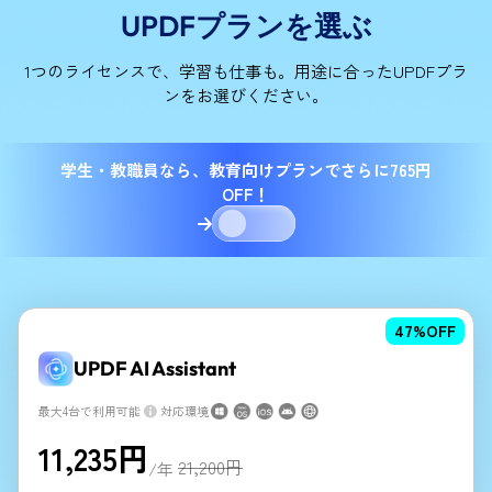
UPDFプランを選ぶ
1つのライセンスで、学習も仕事も。用途に合ったUPDFプラ
ンをお選びください。
学生・教職員なら、教育向けプランでさらに765円
OFF！
47
%OFF
UPDF AI Assistant
最大4台で利用可能
対応環境
11,235
円
21,200
円
/年