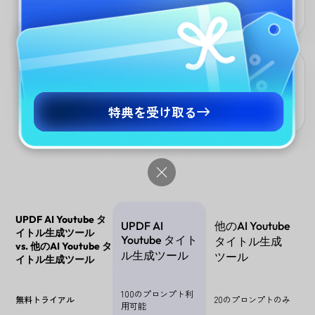
使用を重ねるごとにあなたのスタイルを学習。多言語対応で全世
界の視聴者に響くタイトルを生成。
即時生成による生産性向上
入力から結果まで秒単位。複数回の調整が可能で、創作や配信の
特典を受け取る
流れを妨げません。
UPDF AI Youtube タ
UPDF AI
他のAI Youtube
イトル生成ツール
Youtube タイト
タイトル生成
vs. 他のAI Youtube タ
ル生成ツール
ツール
イトル生成ツール
100のプロンプト利
無料トライアル
20のプロンプトのみ
用可能