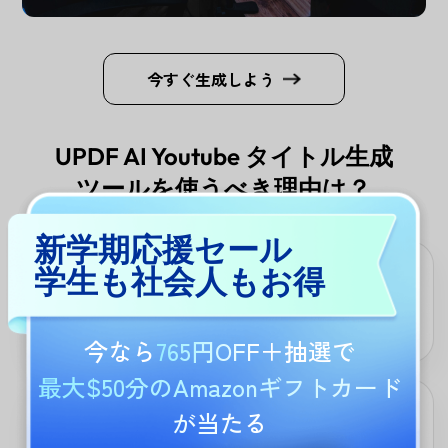
今すぐ生成しよう
UPDF AI Youtube タイトル生成
ツールを使うべき理由は？
新学期応援セール
学生も社会人もお得
正確さと創造力の両立
GPT-5とDeepSeek R1がコンテンツの本質を保持しつつ、感情に訴
える表現でクリック率とSEO効果を最大化。
今なら
765円OFF
＋抽選で
最大$50分のAmazonギフトカード
多言語対応の個別最適化
が当たる