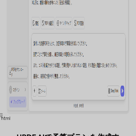
```
```html