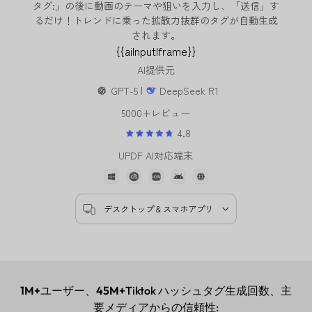
タグ:」の後に動画のテーマや狙いを入力し、「送信」す
るだけ！トレンドに乗った拡散力抜群のタグが自動生成
されます。
{{aiInputIframe}}
AI提供元
GPT-5 |
DeepSeek R1
5000+レビュー
4.8
UPDF AI対応端末
デスクトップ & スマホアプリ
1M+
ユーザー、
45M+
Tiktok ハッシュタグ生成回数、主
要メディアからの信頼性: