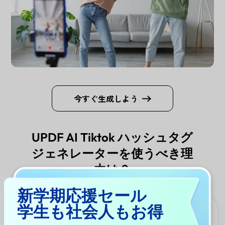
今すぐ生成しよう
UPDF AI Tiktok ハッシュタグ
ジェネレーターを使うべき理
由は？
新学期応援セール
学生も社会人もお得
動画のリーチを拡大