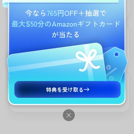
適切なハッシュタグで「見てほしい人」に確実リーチ！自然な形
で再生回数アップ＆いいね・フォロワー増加につながります。
今なら
765円OFF
＋抽選で
最大$50分のAmazonギフトカード
が当たる
様々なコンテンツタイプに対応
15秒ダンス・HowTo動画・コメディ演技...UPDF AIが「投稿/リー
ル/ストーリー」それぞれに最適なハッシュタグを自動チューニ
ング。
無料で利用開始
特典を受け取る
初期費用ゼロで使えるオンラインハッシュタグ生成ツール。
TikTokで成長したい全ての人へ、プロ並みのタグ戦略を気軽にス
タート！