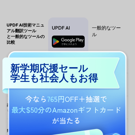
UPDF AI技術マニュ
UPDF AI
一般的なツー
アル翻訳ツール
ル
と一般的なツールの
無料ダウンロー
比較
ド
プライバシーを重視し
データ販売や不明瞭
提供元によって異な
た利用環境
なトラッキングなし
る
新学期応援セール
学生も社会人もお得
大容量の技術文書への
制限あり
対応
今なら
765円OFF
＋抽選で
画像・スクリーンショ
最大$50分のAmazonギフトカード
、OCR内蔵
ットの翻訳
が当たる
、PDF 5件まで
試用に制限あり、ま
無料で試用可能
無料
たは試用不可