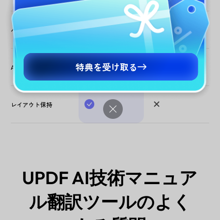
、複数ファイル
多くの場合は単一フ
バッチ処理
を同時処理
ァイルのみ
ChatGPT-5 &
特典を受け取る
AIエンジン
ChatGPT-4o/4.1
DeepSeek R1
レイアウト保持
UPDF AI技術マニュア
ル翻訳ツールのよく