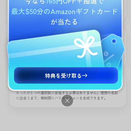
今なら
765円OFF
＋抽選で
迅速でスマートな提案を得るならGPT-5、より独創的で枠を超え
た名前を求めるならDeepSeek R1。常にユーザー自身が創造性を
最大$50分のAmazonギフトカード
コントロールできます。
が当たる
即時に創造性を
アイデアが浮かばず行き詰まったときも、UPDF AI チーム名ジェ
ネレーターが即座に斬新で印象的なチーム名を生成。無駄な時間
をかけず、すぐに使える名前を手に入れられます。
特典を受け取る
無限に広がる選択肢
たったひとつの選択肢に妥協する必要はありません。理想の名前
に出会うまで、無制限にバリエーションを生成できます。