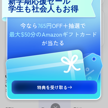
新学期応援セール
学生も社会人もお得
あらゆる用途への汎用性
今なら
765円OFF
＋抽選で
作家、ゲーマー、学生、ソーシャルメディアクリエイターなど、
どなたにも最適です。生成された名前は、コミック、ゲーム、授
最大$50分のAmazonギフトカード
業のプロジェクト、アバター、または魅力的なオンラインコンテ
ンツにぴったりです。
が当たる
UPDF AI ジェネレー
UPDF AIスーパ
他のAIスーパ
ター
ーヒーロー名
ーヒーロー名
vs. 他のAIジェネレー
特典を受け取る
ジェネレータ
ジェネレータ
ター
ー
ー