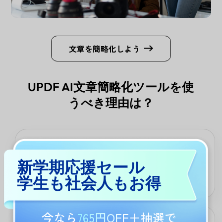
文章を簡略化しよう
UPDF AI文章簡略化ツールを使
うべき理由は？
多言語による効率的作業
新学期応援セール
多言語対応で、テキストを平易化したいすべてのユーザーに最
適。多言語使用者、コンテンツ制作者、一般読者まで幅広く活用
学生も社会人もお得
できます。
今なら
765円OFF
＋抽選で