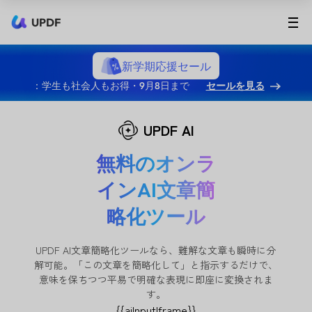
UPDF
新学期応援セール
：学生も社会人もお得・9月8日まで
セールを見る
UPDF AI
無料のオンラ
インAI文章簡
略化ツール
UPDF AI文章簡略化ツールなら、難解な文章も瞬時に分
解可能。「この文章を簡略化して」と指示するだけで、
意味を保ちつつ平易で明確な表現に即座に変換されま
す。
{{aiInputIframe}}