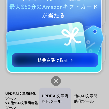
柔軟な文章簡略化
最大$50分のAmazonギフトカード
一文から段落、全文まで対応。明確さ・トーン・スタイルに応じ
が当たる
て指示を調整可能なため、学生からプロフェッショナルまで幅広
く活用できます。
場所問わず誰でもアクセス可能
専門知識不要。学生・ビジネスパーソン・多言語ユーザーが、あ
らゆる端末で文章を即時平易化。学習・執筆・コミュニケーショ
ンを支える多機能ツールです。
特典を受け取る
UPDF AI文章簡略化
UPDF AI文章簡
他のAI文章簡
ツール
略化ツール
略化ツール
vs. 他のAI文章簡略化
ツール