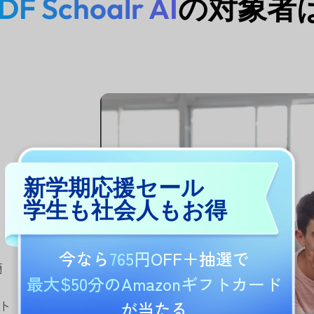
DF Schoalr AI
の対象者
新学期応援セール
学生も社会人もお得
今なら
765円OFF
＋抽選で
簡
最大$50分のAmazonギフトカード
ト
が当たる