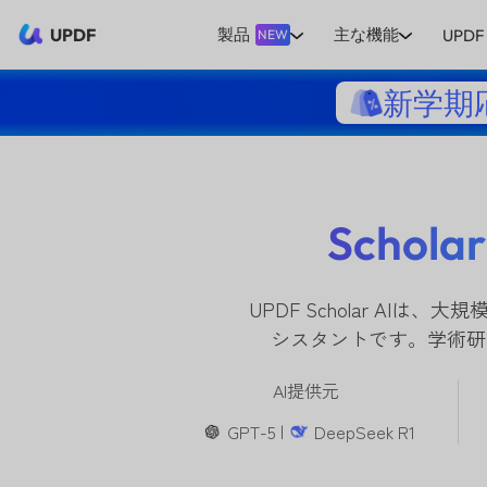
UPDF
製品
主な機能
UPDF 
NEW
新学期
Scho
UPDF Scholar A
シスタントです。学術研
AI提供元
GPT-5 |
DeepSeek R1