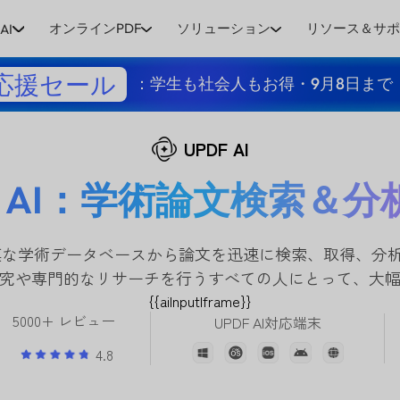
オンラインPDF
ソリューション
リソース＆サ
AI
応援セール
：学生も社会人もお得・9月8日まで
UPDF AI
lar AI：学術論文検索＆
Iは、大規模な学術データベースから論文を迅速に検索、取得、
究や専門的なリサーチを行うすべての人にとって、大
{{aiInputIframe}}
5000+ レビュー
UPDF AI対応端末
4.8