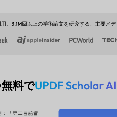
利用、
3.1M
回以上の学術論文を研究する、主要メデ
つ無料で
UPDF Scholar AI
例：「第二言語習