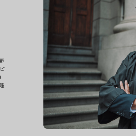
野
ピ
的
理