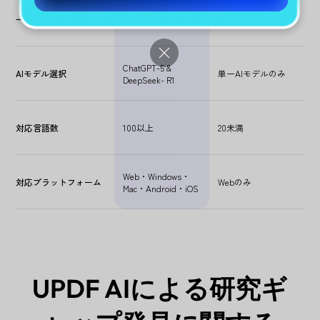
一括アップロード
無料で5PDFまで
ChatGPT-5 &
AIモデル選択
単一AIモデルのみ
DeepSeek- R1
対応言語数
100以上
20未満
Web・Windows・
対応プラットフォーム
Webのみ
Mac・Android・iOS
UPDF AIによる研究ギ