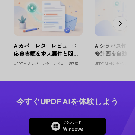
AIカバーレターレビュー：
AIシラバス作成
応募書類を求人要件と照合 |
修計画を自動設計 |
UPDF AI
UPDF AI AIカバーレターレビューで応募書類を改善 UPDF AI...
今すぐUPDF AIを体験しよう
ダウンロード
Windows