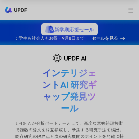
UPDF
新学期応援セール
：学生も社会人もお得・9月8日まで
セールを見る
UPDF AI
インテリジェ
ントAI 研究ギ
ャップ発見ツ
ール
UPDF AIが分析パートナーとして、高度な意味処理技術
で複数の論文を相互参照し、矛盾する研究手法を検出。
既存研究の限界点と次の研究展開のポイントを的確に特