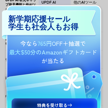
UPDF AI 研究ギャッ
UPDF AI
他のAIツール
プ発見機能と他AIツ
ールの比較
新学期応援セール
2億2,000万件以上の
学術以外の混合ソー
データソース
学生も社会人もお得
学術論文
スが中心
複数論文のギャップ分
今なら
765円OFF
＋抽選で
析
最大$50分のAmazonギフトカード
が当たる
引用文献のサポート
論文間の関連性分析
PDF内で直接作業
特典を受け取る