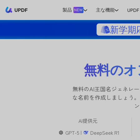
UPDF
製品
主な機能
UPDF 
NEW
新学期
無料のオ
無料のAI王国名ジェネレ
な名前を作成しましょう。
ン
AI提供元
GPT-5 |
DeepSeek R1