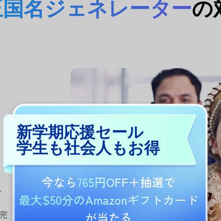
AI王国名ジェネレーター
の
新学期応援セール
学生も社会人もお得
今なら
765円OFF
＋抽選で
、
最大$50分のAmazonギフトカード
完
が当たる