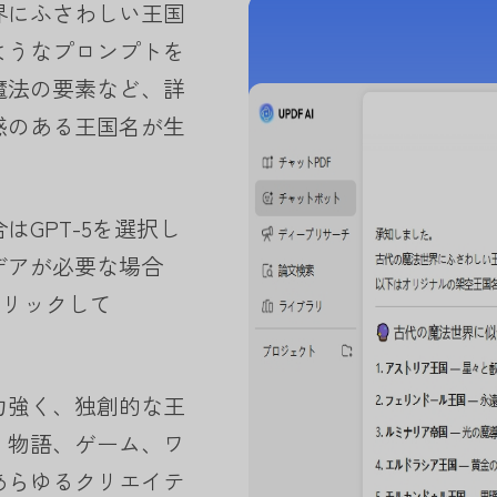
界にふさわしい王国
ようなプロンプトを
魔法の要素など、詳
感のある王国名が生
GPT-5を選択し
デアが必要な場合
をクリックして
。
力強く、独創的な王
。物語、ゲーム、ワ
あらゆるクリエイテ