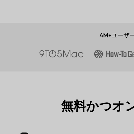
4M+
ユーザ
無料かつオ