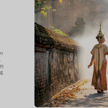
ロ
、
的
名