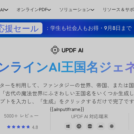
オンラインPDF
ソリューション
リソース＆サ
AI
応援セール
：学生も社会人もお得・9月8日まで
UPDF AI
ンラインAI王国名ジェ
ーターを利用して、ファンタジーの世界、帝国、または
「古代の魔法世界にふさわしい王国名をいくつか生成
プトを入力し、「生成」をクリックするだけで完了で
{{aiInputIframe}}
5000+ レビュー
UPDF AI 対応端末
4.8