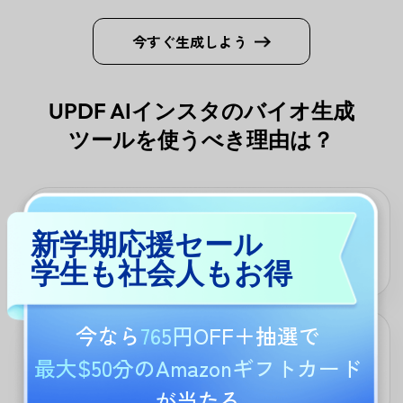
今すぐ生成しよう
UPDF AIインスタのバイオ生成
ツールを使うべき理由は？
便利で手間を省く
新学期応援セール
手作業でのバイオ作成時間を削減。UPDF AIが数秒で効果的な提
学生も社会人もお得
案を生成するため、コンテンツ制作など他の作業に集中可能。
今なら
765円OFF
＋抽選で
多言語によるグローバル対応
最大$50分のAmazonギフトカード
多言語でのバイオ生成に対応。世界各国のユーザーが多様な視聴
者とつながるプロフィール作成を支援。
が当たる