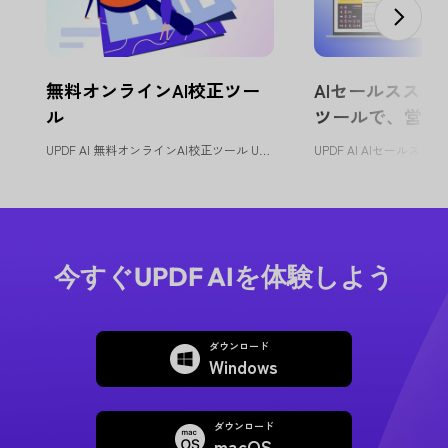
無料オンラインAI校正ツー
AIセールススク
ル
ツールで、営業
化
UPDF AI 無料オンラインAI校正ツール UPDF AI校正ツールは...
今すぐUPDF AIを体験しよう
ダウンロード
Windows
ダウンロード
macOS