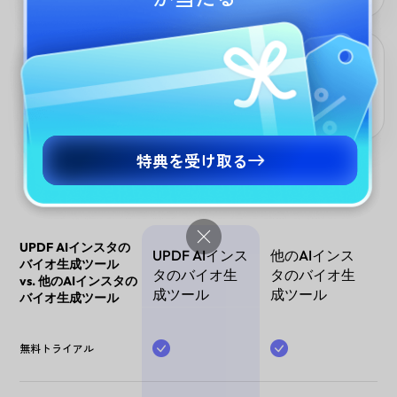
創造的な発想を
独自の表現や意外な角度からの提案で、自分では思いつかないよ
うな注目度の高いバイオを実現。
特典を受け取る
UPDF AIインスタの
UPDF AIインス
他のAIインス
バイオ生成ツール
タのバイオ生
タのバイオ生
vs. 他のAIインスタの
成ツール
成ツール
バイオ生成ツール
無料トライアル