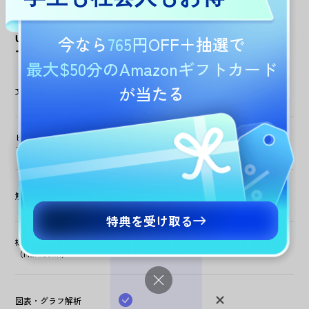
今なら
765円OFF
＋抽選で
UPDF AIと他のAIツ
UPDF AI
他のAIツール
ールの比較
最大$50分のAmazonギフトカード
貼り付けたテ
文書全体の文脈
が当たる
文脈を考慮した解説
キストのみに
を理解
対応
ビジュアル学習（マイ
ンドマップ）
PC・モバイル対
解説をメモとして保存
応
特典を受け取る
構造化エクスポート
（Markdown）
図表・グラフ解析