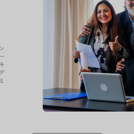
ン
ー
モ
デ
化