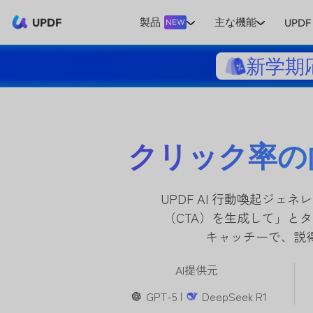
UPDF
製品
主な機能
UPDF 
NEW
新学期
クリック率の
UPDF AI 行動喚起ジ
（CTA）を生成して」と
キャッチーで、説
AI提供元
GPT-5 |
DeepSeek R1