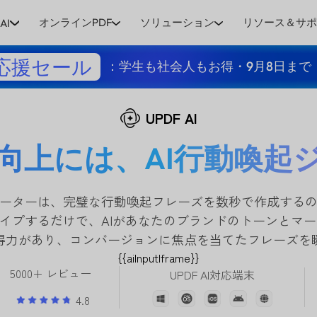
オンラインPDF
ソリューション
リソース＆サ
AI
応援セール
：学生も社会人もお得・9月8日まで
UPDF AI
向上には、AI行動喚起
ェネレーターは、完璧な行動喚起フレーズを数秒で作成す
タイプするだけで、AIがあなたのブランドのトーンとマ
得力があり、コンバージョンに焦点を当てたフレーズを
{{aiInputIframe}}
5000+ レビュー
UPDF AI対応端末
4.8