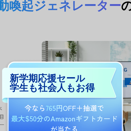
I 行動喚起ジェネレーター
新学期応援セール
学生も社会人もお得
今なら
765円OFF
＋抽選で
ペ
目
最大$50分のAmazonギフトカード
ー
が当たる