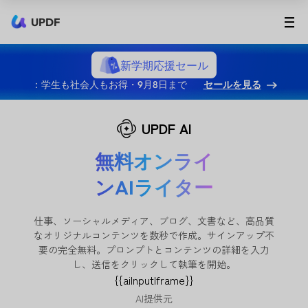
UPDF
新学期応援セール
：学生も社会人もお得・9月8日まで
セールを見る
UPDF AI
無料オンライ
ンAIライター
仕事、ソーシャルメディア、ブログ、文書など、高品質
なオリジナルコンテンツを数秒で作成。サインアップ不
要の完全無料。プロンプトとコンテンツの詳細を入力
し、送信をクリックして執筆を開始。
{{aiInputIframe}}