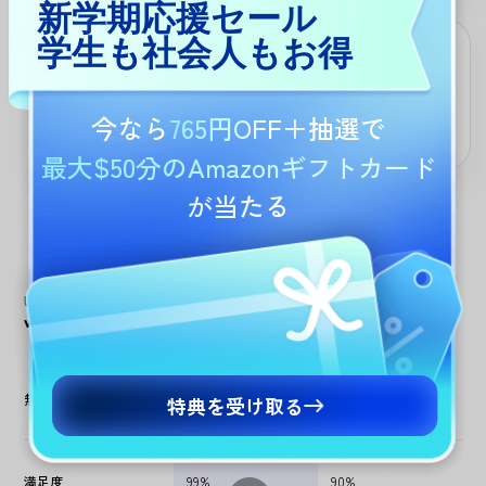
新学期応援セール
学生も社会人もお得
リフレーズと強化が可能
オプションを選択した後、一度だけコンテンツを生成できる他の
ツールとは異なり、UPDF AIは、新しい要件を入力するだけで、
今なら
765円OFF
＋抽選で
生成されたコンテンツを言い換えたり、改良したりできる。
最大$50分のAmazonギフトカード
が当たる
UPDF AIライター
UPDF AI
他のAI
vs. 他のAIライター
ライター
ライター
無料
特典を受け取る
満足度
99%
90%